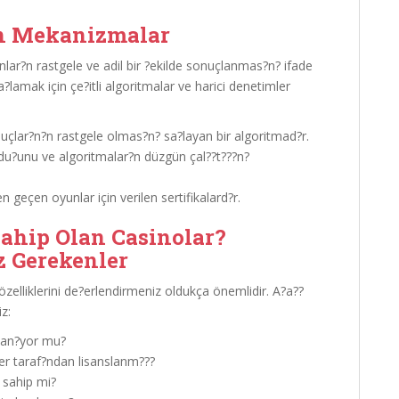
an Mekanizmalar
nlar?n rastgele ve adil bir ?ekilde sonuçlanmas?n? ifade
a?lamak için çe?itli algoritmalar ve harici denetimler
uçlar?n?n rastgele olmas?n? sa?layan bir algoritmad?r.
du?unu ve algoritmalar?n düzgün çal??t???n?
n geçen oyunlar için verilen sertifikalard?r.
Sahip Olan Casinolar?
z Gerekenler
zelliklerini de?erlendirmeniz oldukça önemlidir. A?a??
z:
llan?yor mu?
ler taraf?ndan lisanslanm???
 sahip mi?