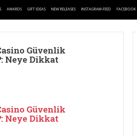
S
AWARDS
GIFT IDEAS
NEW RELEASES
INSTAGRAM-FEED
FACEBOOK 
Casino Güvenlik
?: Neye Dikkat
Casino Güvenlik
?: Neye Dikkat