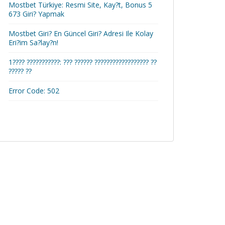
Mostbet Türkiye: Resmi Site, Kay?t, Bonus 5
673 Giri? Yapmak
Mostbet Giri? En Güncel Giri? Adresi Ile Kolay
Eri?im Sa?lay?n!
1???? ???????????: ??? ?????? ?????????????????? ??
????? ??
Error Code: 502