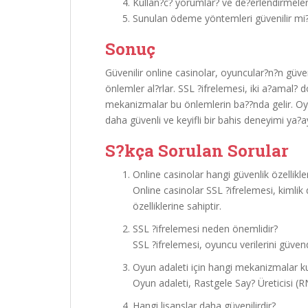
Kullan?c? yorumlar? ve de?erlendirmele
Sunulan ödeme yöntemleri güvenilir mi
Sonuç
Güvenilir online casinolar, oyuncular?n?n güven
önlemler al?rlar. SSL ?ifrelemesi, iki a?amal?
mekanizmalar bu önlemlerin ba??nda gelir. Oyu
daha güvenli ve keyifli bir bahis deneyimi ya?aya
S?kça Sorulan Sorular
Online casinolar hangi güvenlik özellikle
Online casinolar SSL ?ifrelemesi, kimlik
özelliklerine sahiptir.
SSL ?ifrelemesi neden önemlidir?
SSL ?ifrelemesi, oyuncu verilerini güvend
Oyun adaleti için hangi mekanizmalar ku
Oyun adaleti, Rastgele Say? Üreticisi (R
Hangi lisanslar daha güvenilirdir?