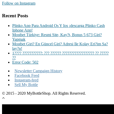
Follow on Instagram
Recent Posts
Plinko App Para Android Os Y Ios ¡descarga Plinko Cash
Iphone App!
Mostbet Türkiye: Resmi Site, Kay?t, Bonus 5 673 Giri?
Yapmak
Mostbet Giri? En Güncel Giri? Adresi Ile Kolay Eri?im Sa?
lay?n!
1???? ???????????: ??? ?????? ?????????????????? ?? ?????
??
Error Code: 502
Newsletter Campaign History
Facebook Feed
Instagram-feed
Sell My Bottle
© 2015 - 2020 MyBottleShop. All Rights Reserved.