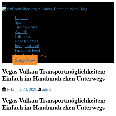
Skip
Toggle
to
navigation
main
Liqueur
content
Spirits
Tasting Notes
Awards
Gift Ideas
New Releases
Instagram-feed
Facebook Feed
Newsletter Campaign
Shop Now
Vegas Vulkan Transportmöglichkeiten:
Einfach im Handumdrehen Unterwegs
February 23, 2025
admin
Vegas Vulkan Transportmöglichkeiten:
Einfach im Handumdrehen Unterwegs